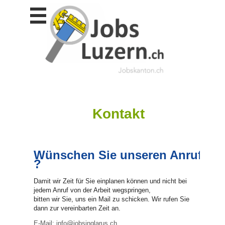
Stellen
finden
Stellen
inserieren
Personalberatungen
Personalberatungen
Tipp's
Kontakt
WERBUNG
publizieren
JOB-
App's
Wünschen Sie unseren Anruf
?
Lehrstellen
finden
Damit wir Zeit für Sie einplanen können und nicht bei
jedem Anruf von der Arbeit wegspringen,
Lehrstellen
bitten wir Sie, uns ein Mail zu schicken. Wir rufen Sie
gratis
inserieren
dann zur vereinbarten Zeit an.
E-Mail: info@jobsinglarus.ch