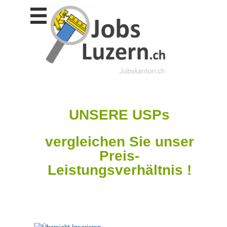
Stellen
finden
Stellen
inserieren
Personalberatungen
UNSERE USPs
Personalberatungen
Tipp's
vergleichen Sie unser
WERBUNG
Preis-
publizieren
Leistungsverhältnis !
JOB-
App's
Lehrstellen