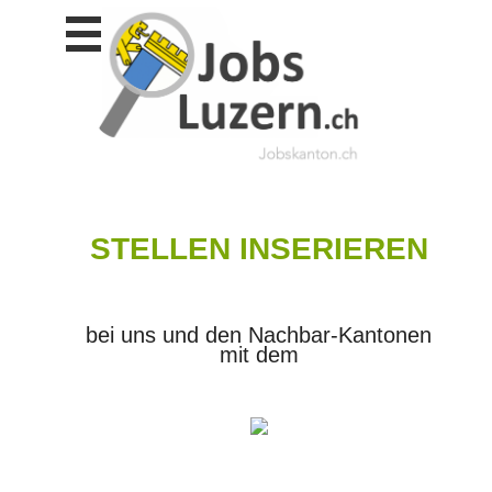
Stellen
finden
Stellen
inserieren
Personalberatungen
Personalberatungen
Tipp's
STELLEN INSERIEREN
WERBUNG
publizieren
JOB-
App's
bei uns und den Nachbar-Kantonen
mit dem
Lehrstellen
finden
Lehrstellen
gratis
inserieren